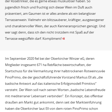
der Rosétrinker, die es gerne etwas muskulöser haben. So
jugendlich frisch und fruchtig sich dieser Wein im Duft auch
präsentiert, am Gaumen ist er alles andere als ein belangloser
Terrassenwein. Vielmehr ein blitzsauberer, kräftiger, ausgewogener
und charaktervoller Wein, der auch Kenneransprüchen genügt. Und
wer sagt denn, dass ich den nicht trotzdem mit Spaß auf der
Terrasse wegsüffeln darf. Kompliment!
Im September 2020 fiel bei der Oberkircher Winzer eG, deren
Mitglieder insgesamt 671 ha Rebfläche bewirtschaften, der
Startschuss für die Vermarktung ihrer halbtrockenen Rotweincuvée
PinoPrimo, die der geschäftsführende Vorstand Markus Ell als „die
badische Antwort auf das italienische Erfolgsmodell Primitivo“
versteht. Der Wein soll nach seinen Worten „badische Lebensfreude
mit mediterraner Lebensart verbinden“. Ein Konzept, das offenbar
draußen am Markt gut ankommt, denn seit der Markteinführung
haben die Oberkircher laut Ell von dem roten PinoPrimo schon