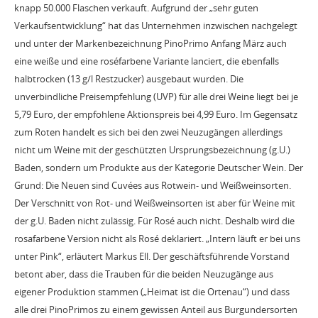
knapp 50.000 Flaschen verkauft. Aufgrund der „sehr guten
Verkaufsentwicklung“ hat das Unternehmen inzwischen nachgelegt
und unter der Markenbezeichnung PinoPrimo Anfang März auch
eine weiße und eine roséfarbene Variante lanciert, die ebenfalls
halbtrocken (13 g/l Restzucker) ausgebaut wurden. Die
unverbindliche Preisempfehlung (UVP) für alle drei Weine liegt bei je
5,79 Euro, der empfohlene Aktionspreis bei 4,99 Euro. Im Gegensatz
zum Roten handelt es sich bei den zwei Neuzugängen allerdings
nicht um Weine mit der geschützten Ursprungsbezeichnung (g.U.)
Baden, sondern um Produkte aus der Kategorie Deutscher Wein. Der
Grund: Die Neuen sind Cuvées aus Rotwein- und Weißweinsorten.
Der Verschnitt von Rot- und Weißweinsorten ist aber für Weine mit
der g.U. Baden nicht zulässig. Für Rosé auch nicht. Deshalb wird die
rosafarbene Version nicht als Rosé deklariert. „Intern läuft er bei uns
unter Pink“, erläutert Markus Ell. Der geschäftsführende Vorstand
betont aber, dass die Trauben für die beiden Neuzugänge aus
eigener Produktion stammen („Heimat ist die Ortenau“) und dass
alle drei PinoPrimos zu einem gewissen Anteil aus Burgundersorten