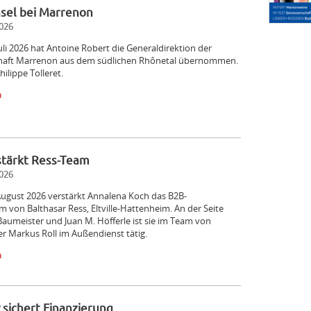
sel bei Marrenon
026
Juli 2026 hat Antoine Robert die Generaldirektion der
aft Marrenon aus dem südlichen Rhônetal übernommen.
hilippe Tolleret.
n
stärkt Ress-Team
026
August 2026 verstärkt Annalena Koch das B2B-
m von Balthasar Ress, Eltville-Hattenheim. An der Seite
aumeister und Juan M. Höfferle ist sie im Team von
ter Markus Roll im Außendienst tätig.
n
sichert Finanzierung