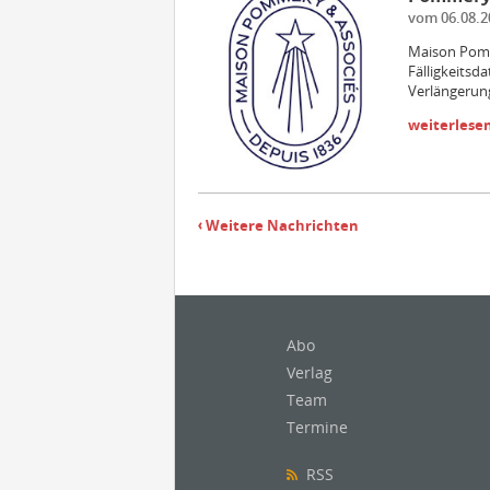
vom 06.08.2
Maison Pomm
Fälligkeitsd
Verlängerung
weiterlese
Weitere Nachrichten
Abo
Verlag
Team
Termine
RSS