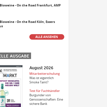
 Bioweine - On the Road Frankfurt, AMP
Maschinist Weinbau/Landwirt
(m/w/d)
 Bioweine - On the Road Köln, Essers
us
Landmaschinenmechatroniker
ALLE ANSEHEN
Weinbau (m/w/d)
ELLE AUSGABE
Gebietsverkaufsleiter WEST (m/w/d)
August 2026
Mitarbeiterschulung
Der beste Weinfachhandel 2024
Was ist eigentlich
sucht Verstärkung
Smoke Taint?
Test für Fachhändler
Burgunder von
Genossenschaften: Eine
Aushilfe Vinothek
sichere Bank