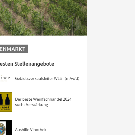
Maschinist Weinbau/Landwirt
JUNGE
PFALZ
(m/w/d)
Landmaschinenmechatroniker
LENMARKT
Weinbau (m/w/d)
esten Stellenangebote
Gebietsverkaufsleiter WEST (m/w/d)
Der beste Weinfachhandel 2024
sucht Verstärkung
Aushilfe Vinothek