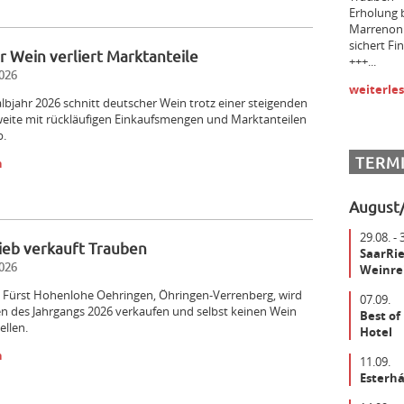
Erholung 
Marrenon 
sichert F
 Wein verliert Marktanteile
+++...
026
weiterle
lbjahr 2026 schnitt deutscher Wein trotz einer steigenden
weite mit rückläufigen Einkaufsmengen und Marktanteilen
b.
TERM
n
August
29.08. - 
ieb verkauft Trauben
SaarRie
026
Weinrei
 Fürst Hohenlohe Oehringen, Öhringen-­Verrenberg, wird
07.09.
n des Jahrgangs 2026 verkaufen und selbst keinen Wein
Best of
ellen.
Hotel
n
11.09.
Esterhá