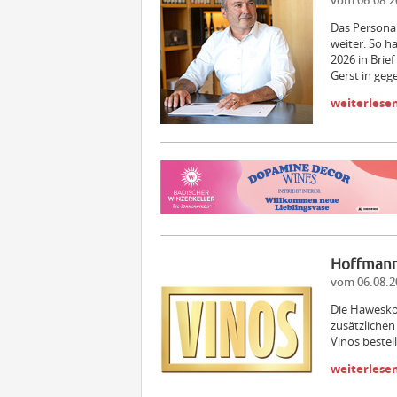
vom 06.08.2
Das Persona
weiter. So h
2026 in Brief
Gerst in ge
weiterlese
Hoffmann
vom 06.08.2
Die Hawesko
zusätzlichen
Vinos bestel
weiterlese