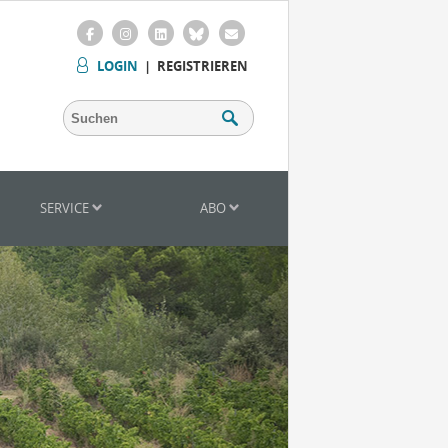
LOGIN
|
REGISTRIEREN
SERVICE
ABO
Mitarbeiter (m/w/d) Vinothek
Senior Brand Builder (m/w/d)