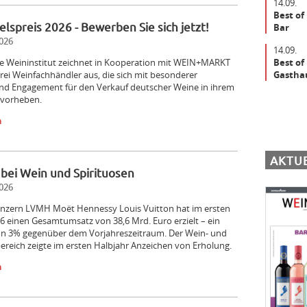
14.09.
Best of
lspreis 2026 - Bewerben Sie sich jetzt!
Bar
026
14.09.
Best of
e Weininstitut zeichnet in Kooperation mit WEIN+MARKT
Gastha
 drei Weinfachhändler aus, die sich mit besonderer
und Engagement für den Verkauf deutscher Weine in ihrem
rvorheben.
n
AKTU
bei Wein und Spirituosen
026
nzern LVMH Moët Hennessy Louis Vuitton hat im ersten
6 einen Gesamtumsatz von 38,6 Mrd. Euro erzielt – ein
n 3% gegenüber dem Vorjahreszeitraum. Der Wein- und
ereich zeigte im ersten Halbjahr Anzeichen von Erholung.
n