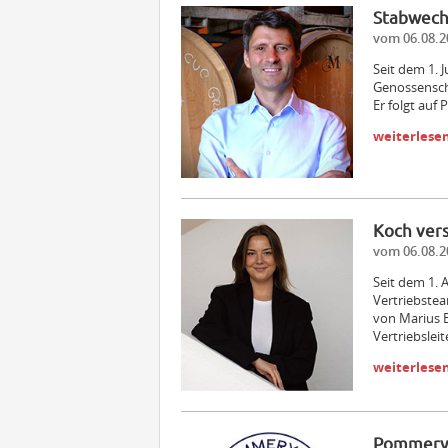
Stabwech
vom 06.08.2
Seit dem 1. 
Genossensch
Er folgt auf P
weiterlese
Koch ver
vom 06.08.2
Seit dem 1. 
Vertriebstea
von Marius B
Vertriebslei
weiterlese
Pommery 