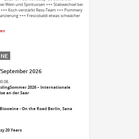
bei Wein und Spirituosen +++ Stabwechsel bei
+++ Koch verstärkt Ress-Team +++ Pommery
inanzierung +++ Frescobaldi etwas schwächer
Einkäuferin/Einkäufer Wein (m/w/d)
für den operativen Einkauf
sen
Bezirksleiter / Handelsagentur
(m/w/d) Gebiet Württemberg
INE
/September 2026
Winzer m/w/d
30.08.
slingSommer 2026 – Internationale
se an der Saar
Mitarbeiter (m/w/d) Vinothek
 Bioweine - On the Road Berlin, Sana
zy 20 Years
Senior Brand Builder (m/w/d)