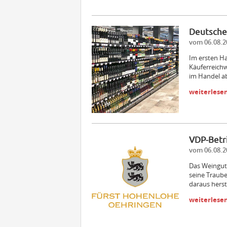
Deutscher
vom 06.08.2
Im ersten Ha
Käuferreich
im Handel a
weiterlese
VDP-Betr
vom 06.08.2
Das Weingut
seine Traube
daraus herst
weiterlese