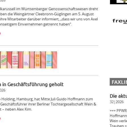
026
lkarussell im Württemberger Genossenschaftswesen dreht
aben die Weingärtner Cleebronn-Güglingen am 5. August
 ihre Mitarbeiter darüber informiert, „dass wir uns von Axel
genseitigem Einvernehmen getrennt haben“.
n
FAXLI
 in Geschäftsführung geholt
026
Die akt
 Holding, Hamburg, hat Mitte Juli Guido Hoffmann zum
32|2026
 Geschäftsführer ihrer Berliner Tochtergesellschaft Wein &
lt – neben Alex Kim.
+++ PPWR k
Hoffmann 
n
Wein verli
Trauben +