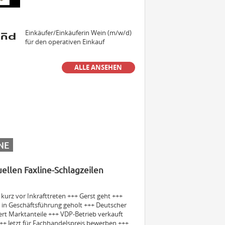
Einkäufer/Einkäuferin Wein (m/w/d)
für den operativen Einkauf
ALLE ANSEHEN
Senior Manager MarCom (Press &
PR) (m/w/d)
Sales Manager & Brand Ambassador
Premium Spirits (m/w/d)
NE
uellen Faxline-Schlagzeilen
Außendienstmitarbeiter Bayern
(m/w/d)
urz vor Inkrafttreten +++ Gerst geht +++
in Geschäftsführung geholt +++ Deutscher
ert Marktanteile +++ VDP-Betrieb verkauft
Volontär (m/w/d)
++ Jetzt für Fachhandelspreis bewerben +++