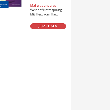
Mal was anderes
Weinhof Nettesprung:
Einkäufer/Einkäuferin Wein (m/w/d)
Mit Herz vom Harz
für den operativen Einkauf
JETZT LESEN