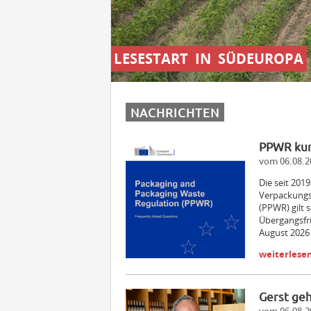
LESESTART
IN
SÜDEUROPA
NACHRICHTEN
PPWR kurz
vom 06.08.2
Die seit 201
Verpackungs
(PPWR) gilt 
Übergangsfris
August 2026 
weiterlese
Gerst ge