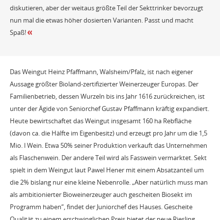
diskutieren, aber der weitaus größte Teil der Sekttrinker bevorzugt
nun mal die etwas höher dosierten Varianten. Passt und macht
Spaß!
Das Weingut Heinz Pfaffmann, Walsheim/Pfalz, ist nach eigener
Aussage größter Bioland-zertifizierter Weinerzeuger Europas. Der
Familienbetrieb, dessen Wurzeln bis ins Jahr 1616 zurückreichen, ist
unter der Ägide von Seniorchef Gustav Pfaffmann kräftig expandiert.
Heute bewirtschaftet das Weingut insgesamt 160 ha Rebfläche
(davon ca. die Hälfte im Eigenbesitz) und erzeugt pro Jahr um die 1,5
Mio. l Wein. Etwa 50% seiner Produktion verkauft das Unternehmen
als Flaschenwein. Der andere Teil wird als Fasswein vermarktet. Sekt
spielt in dem Weingut laut Pawel Hener mit einem Absatzanteil um
die 2% bislang nur eine kleine Nebenrolle. „Aber natürlich muss man
als ambitionierter Bioweinerzeuger auch gescheiten Biosekt im
Programm haben“, findet der Juniorchef des Hauses. Gescheite
Qualität zu einem erschwinglichen Preis bietet der neue Riesling