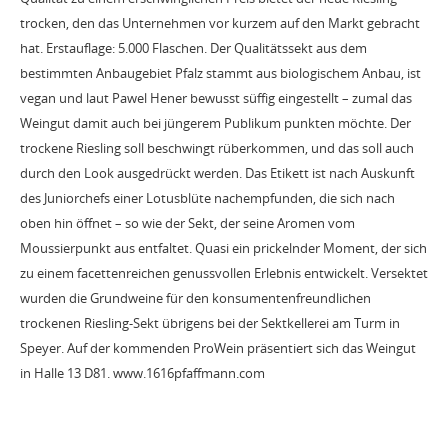
trocken, den das Unternehmen vor kurzem auf den Markt gebracht
hat. Erstauflage: 5.000 Flaschen. Der Qualitätssekt aus dem
bestimmten Anbaugebiet Pfalz stammt aus biologischem Anbau, ist
vegan und laut Pawel Hener bewusst süffig eingestellt – zumal das
Weingut damit auch bei jüngerem Publikum punkten möchte. Der
trockene Riesling soll beschwingt rüberkommen, und das soll auch
durch den Look ausgedrückt werden. Das Etikett ist nach Auskunft
des Juniorchefs einer Lotusblüte nachempfunden, die sich nach
oben hin öffnet – so wie der Sekt, der seine Aromen vom
Moussierpunkt aus entfaltet. Quasi ein prickelnder Moment, der sich
zu einem facettenreichen genussvollen Erlebnis entwickelt. Versektet
wurden die Grundweine für den konsumentenfreundlichen
trockenen Riesling-Sekt übrigens bei der Sektkellerei am Turm in
Speyer. Auf der kommenden ProWein präsentiert sich das Weingut
in Halle 13 D81. www.1616pfaffmann.com