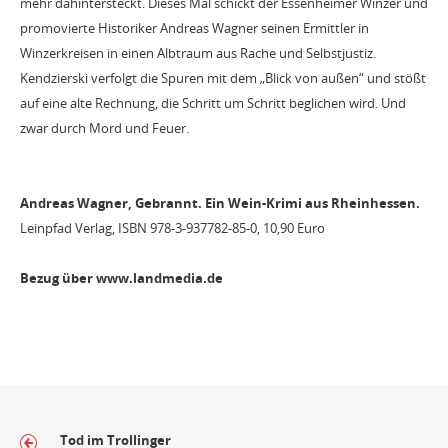
mehr dahintersteckt. Dieses Mal schickt der Essenheimer Winzer und
promovierte Historiker Andreas Wagner seinen Ermittler in
Winzerkreisen in einen Albtraum aus Rache und Selbstjustiz.
Kendzierski verfolgt die Spuren mit dem „Blick von außen“ und stößt
auf eine alte Rechnung, die Schritt um Schritt beglichen wird. Und
zwar durch Mord und Feuer.
Andreas Wagner, Gebrannt. Ein Wein-Krimi aus Rheinhessen.
Leinpfad Verlag, ISBN 978-3-937782-85-0, 10,90 Euro
Bezug über www.landmedia.de
Tod im Trollinger