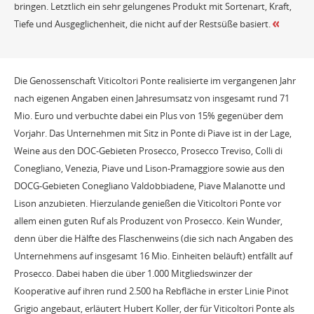
bringen. Letztlich ein sehr gelungenes Produkt mit Sortenart, Kraft,
Tiefe und Ausgeglichenheit, die nicht auf der Restsüße basiert.
Die Genossenschaft Viticoltori Ponte realisierte im vergangenen Jahr
nach eigenen Angaben einen Jahresumsatz von insgesamt rund 71
Mio. Euro und verbuchte dabei ein Plus von 15% gegenüber dem
Vorjahr. Das Unternehmen mit Sitz in Ponte di Piave ist in der Lage,
Weine aus den DOC-Gebieten Prosecco, Prosecco Treviso, Colli di
Conegliano, Venezia, Piave und Lison-Pramaggiore sowie aus den
DOCG-Gebieten Conegliano Valdobbiadene, Piave Malanotte und
Lison anzubieten. Hierzulande genießen die Viticoltori Ponte vor
allem einen guten Ruf als Produzent von Prosecco. Kein Wunder,
denn über die Hälfte des Flaschenweins (die sich nach Angaben des
Unternehmens auf insgesamt 16 Mio. Einheiten beläuft) entfällt auf
Prosecco. Dabei haben die über 1.000 Mitgliedswinzer der
Kooperative auf ihren rund 2.500 ha Rebfläche in erster Linie Pinot
Grigio angebaut, erläutert Hubert Koller, der für Viticoltori Ponte als