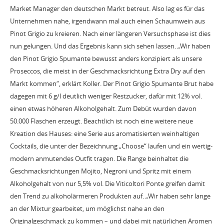
Market Manager den deutschen Markt betreut. Also lag es für das
Unternehmen nahe, irgendwann mal auch einen Schaumwein aus
Pinot Grigio zu kreieren. Nach einer längeren Versuchsphase ist dies
nun gelungen. Und das Ergebnis kann sich sehen lassen. „Wir haben
den Pinot Grigio Spumante bewusst anders konzipiert als unsere
Proseccos, die meist in der Geschmacksrichtung Extra Dry auf den
Markt kommen“, erklärt Koller. Der Pinot Grigio Spumante Brut habe
dagegen mit 6 g/l deutlich weniger Restzucker, dafür mit 12% vol.
einen etwas höheren Alkoholgehalt. Zum Debüt wurden davon
50.000 Flaschen erzeugt. Beachtlich ist noch eine weitere neue
Kreation des Hauses: eine Serie aus aromatisierten weinhaltigen
Cocktails, die unter der Bezeichnung „Choose“ laufen und ein wertig-
modern anmutendes Outfit tragen. Die Range beinhaltet die
Geschmacksrichtungen Mojito, Negroni und Spritz mit einem
Alkoholgehalt von nur 5,5% vol. Die Viticoltori Ponte greifen damit
den Trend zu alkoholärmeren Produkten auf. „Wir haben sehr lange
an der Mixtur gearbeitet, um möglichst nahe an den
Originalgeschmack zu kommen – und dabei mit natürlichen Aromen