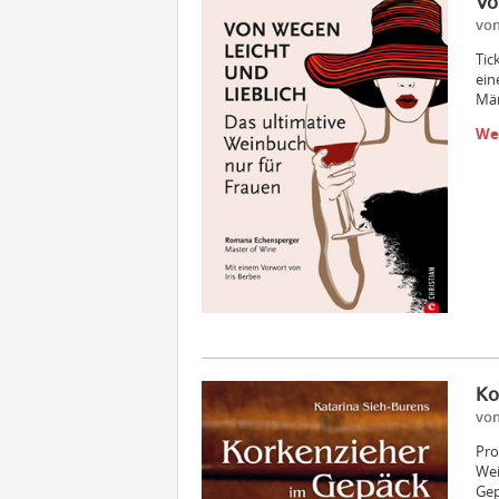
Vo
vom
Tic
ein
Män
We
Ko
vom
Pro
Wei
Gep