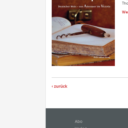
Tho
We
zurück
Abo