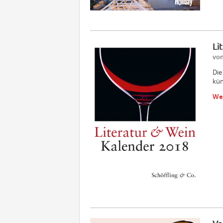
Li
vom
Die
kün
We