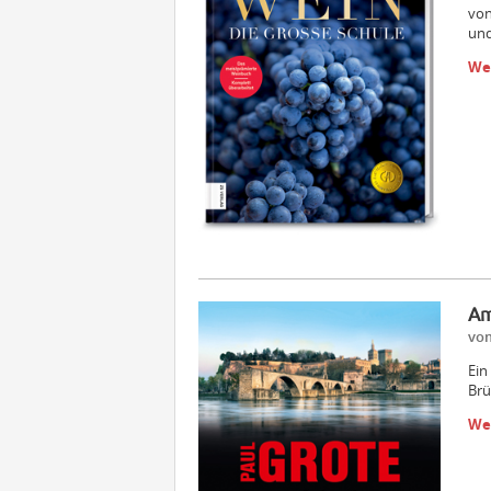
von
und
We
Am
vom
Ein
Brü
We