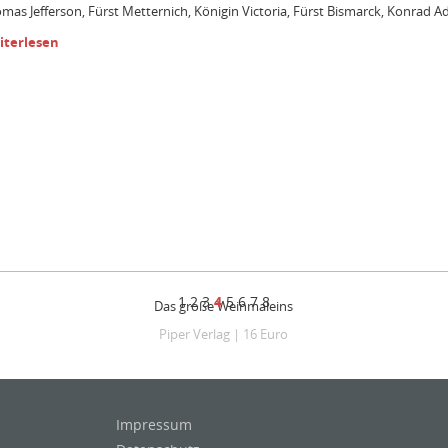
mas Jefferson, Fürst Metternich, Königin Victoria, Fürst Bismarck, Konrad
iterlesen
1
2
3
4
5
6
7
8
Das große Weinmaleins
Piper Verlag
|
16 Euro
Impressum