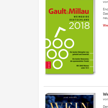
vom
End
Das
neu
We
We
vom
Der