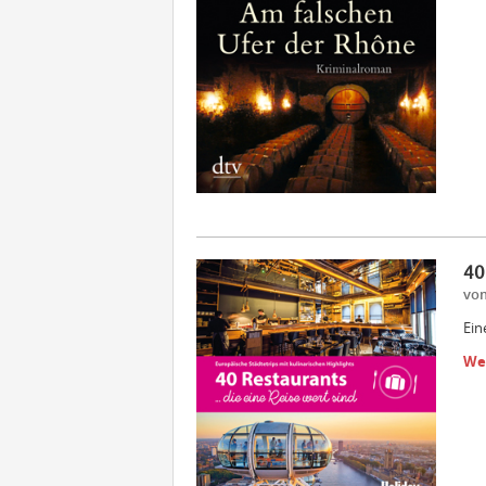
40
vom
Ein
We