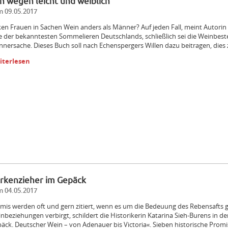
n wegen leicht und weiblich
 09.05.2017
ken Frauen in Sachen Wein anders als Männer? Auf jeden Fall, meint Autor
e der bekanntesten Sommelieren Deutschlands, schließlich sei die Weinbes
nersache. Dieses Buch soll nach Echenspergers Willen dazu beitragen, dies 
iterlesen
rkenzieher im Gepäck
 04.05.2017
mis werden oft und gern zitiert, wenn es um die Bedeuung des Rebensafts g
nbeziehungen verbirgt, schildert die Historikerin Katarina Sieh-Burens in
äck. Deutscher Wein – von Adenauer bis Victoria«. Sieben historische Promis 