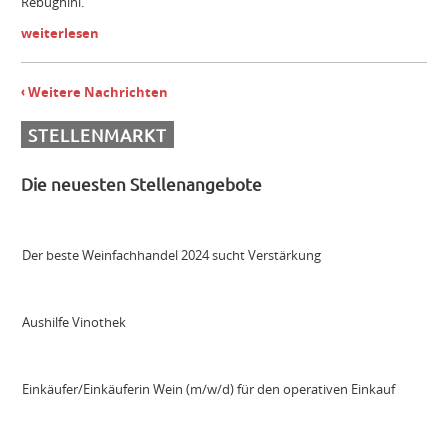
Rebughini.
weiterlesen
Maschinist Weinbau/Landwirt (m/w/d)
Weitere Nachrichten
Landmaschinenmechatroniker Weinbau (m/w/d)
STELLENMARKT
Die neuesten Stellenangebote
Gebietsverkaufsleiter WEST (m/w/d)
Der beste Weinfachhandel 2024 sucht Verstärkung
Aushilfe Vinothek
Einkäufer/Einkäuferin Wein (m/w/d) für den operativen Einkauf