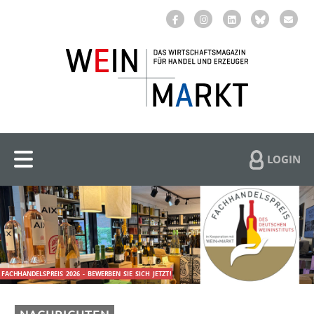
LOGIN
FACHHANDELSPREIS
2026
-
BEWERBEN
SIE
SICH
JETZT!