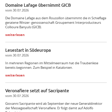
Domaine Lafage übernimmt GICB
vom 30.07.2026
Die Domaine Lafage aus dem Roussillon übernimmt die in Schieflage
geratene Winzer- genossenschaft Groupement Interproducteurs
Collioure Banyuls (GICB).
weiterlesen
Lesestart in Südeuropa
vom 30.07.2026
In mehreren Regionen im Mittelmeerraum hat die Traubenlese
bereits begonnen. Zum Beispiel in Katalonien.
weiterlesen
Veronafiere setzt auf Sacripante
Mitarbeiter (m/w/d) Vinothek
vom 30.07.2026
Giovanni Sacripante wird ab September der neue Generaldirektor
der Messegesellschaft Veronafiere. Er folgt damit auf Adolfo
Senior Brand Builder (m/w/d)