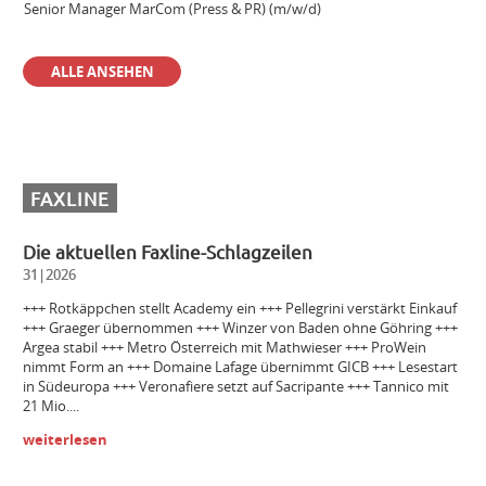
Senior Manager MarCom (Press & PR) (m/w/d)
ALLE ANSEHEN
Sales Manager & Brand Ambassador Premium Spirits (m/w/d)
Außendienstmitarbeiter Bayern (m/w/d)
FAXLINE
Volontär (m/w/d)
Die aktuellen Faxline-Schlagzeilen
31|2026
Einkäuferin/Einkäufer Wein (m/w/d) für den operativen Einkauf
+++ Rotkäppchen stellt Academy ein +++ Pellegrini verstärkt Einkauf
+++ Graeger übernommen +++ Winzer von Baden ohne Göhring +++
Argea stabil +++ Metro Österreich mit Mathwieser +++ ProWein
nimmt Form an +++ Domaine Lafage übernimmt GICB +++ Lesestart
Bezirksleiter / Handelsagentur (m/w/d) Gebiet Württemberg
in Südeuropa +++ Veronafiere setzt auf Sacripante +++ Tannico mit
21 Mio....
weiterlesen
Winzer m/w/d