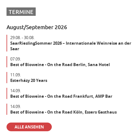
Mitarbeiter (m/w/d) Vinothek
TERMINE
August/September 2026
Senior Brand Builder (m/w/d)
29.08. - 30.08.
SaarRieslingSommer 2026 – Internationale Weinreise an der
Saar
Maschinist Weinbau/Landwirt (m/w/d)
07.09.
Best of Bioweine - On the Road Berlin, Sana Hotel
Landmaschinenmechatroniker Weinbau (m/w/d)
11.09.
Esterházy 20 Years
14.09.
Gebietsverkaufsleiter WEST (m/w/d)
Best of Bioweine - On the Road Frankfurt, AMP Bar
14.09.
Best of Bioweine - On the Road Köln, Essers Gasthaus
Der beste Weinfachhandel 2024 sucht Verstärkung
ALLE ANSEHEN
Aushilfe Vinothek