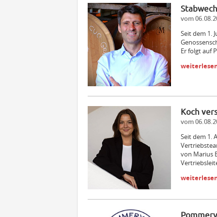
Stabwech
vom 06.08.2
Seit dem 1. 
Genossensch
Er folgt auf P
weiterlese
Koch ver
vom 06.08.2
Seit dem 1. 
Vertriebstea
von Marius B
Vertriebslei
weiterlese
Pommery 