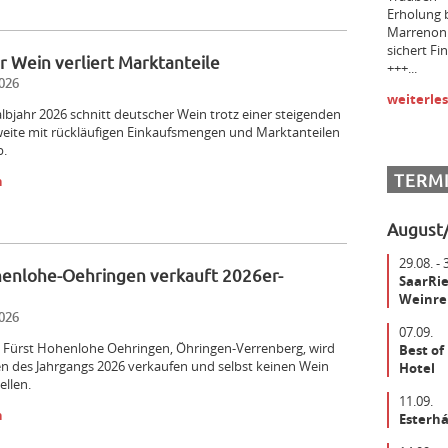
Erholung 
Marrenon 
sichert F
 Wein verliert Marktanteile
+++...
026
weiterle
lbjahr 2026 schnitt deutscher Wein trotz einer steigenden
weite mit rückläufigen Einkaufsmengen und Marktanteilen
b.
TERM
n
August
29.08. - 
henlohe-Oehringen verkauft 2026er-
SaarRie
Weinrei
026
07.09.
 Fürst Hohenlohe Oehringen, Öhringen-­Verrenberg, wird
Best of
n des Jahrgangs 2026 verkaufen und selbst keinen Wein
Hotel
ellen.
11.09.
n
Esterhá