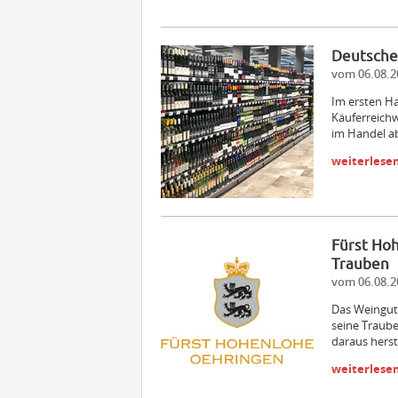
Deutscher
vom 06.08.2
Im ersten Ha
Käuferreich
im Handel a
weiterlese
Fürst Ho
Trauben
vom 06.08.2
Das Weingut
seine Traube
daraus herst
weiterlese