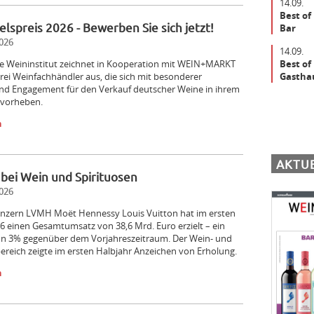
14.09.
Best of
lspreis 2026 - Bewerben Sie sich jetzt!
Bar
026
14.09.
Best of
e Weininstitut zeichnet in Kooperation mit WEIN+MARKT
Gastha
 drei Weinfachhändler aus, die sich mit besonderer
und Engagement für den Verkauf deutscher Weine in ihrem
rvorheben.
n
AKTU
bei Wein und Spirituosen
026
nzern LVMH Moët Hennessy Louis Vuitton hat im ersten
6 einen Gesamtumsatz von 38,6 Mrd. Euro erzielt – ein
n 3% gegenüber dem Vorjahreszeitraum. Der Wein- und
ereich zeigte im ersten Halbjahr Anzeichen von Erholung.
n