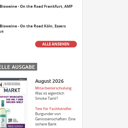
 Bioweine - On the Road Frankfurt, AMP
Maschinist Weinbau/Landwirt
(m/w/d)
 Bioweine - On the Road Köln, Essers
us
Landmaschinenmechatroniker
ALLE ANSEHEN
Weinbau (m/w/d)
ELLE AUSGABE
Gebietsverkaufsleiter WEST (m/w/d)
August 2026
Mitarbeiterschulung
Der beste Weinfachhandel 2024
Was ist eigentlich
sucht Verstärkung
Smoke Taint?
Test für Fachhändler
Burgunder von
Genossenschaften: Eine
Aushilfe Vinothek
sichere Bank