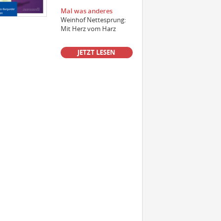
Mal was anderes
Weinhof Nettesprung:
Einkäufer/Einkäuferin Wein (m/w/d)
Mit Herz vom Harz
für den operativen Einkauf
JETZT LESEN