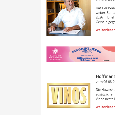
vom 06.08.2
Das Persona
weiter. So h
2026 in Brief
Gerst in ge
weiterlese
Hoffmann
vom 06.08.2
Die Hawesko
zusätzlichen
Vinos bestel
weiterlese