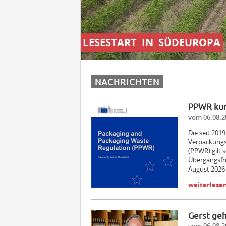
LESESTART
IN
SÜDEUROPA
NACHRICHTEN
PPWR kurz
vom 06.08.2
Die seit 201
Verpackungs
(PPWR) gilt 
Übergangsfris
August 2026 
weiterlese
Gerst ge