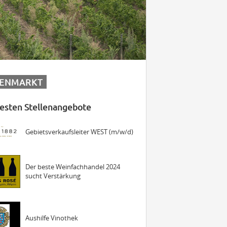
Maschinist Weinbau/Landwirt
JUNGE
PFALZ
(m/w/d)
Landmaschinenmechatroniker
LENMARKT
Weinbau (m/w/d)
esten Stellenangebote
Gebietsverkaufsleiter WEST (m/w/d)
Der beste Weinfachhandel 2024
sucht Verstärkung
Aushilfe Vinothek