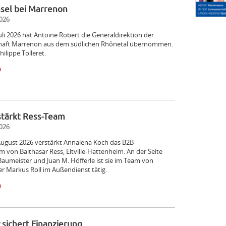
sel bei Marrenon
026
Juli 2026 hat Antoine Robert die Generaldirektion der
aft Marrenon aus dem südlichen Rhônetal übernommen.
hilippe Tolleret.
n
stärkt Ress-Team
026
August 2026 verstärkt Annalena Koch das B2B-
m von Balthasar Ress, Eltville-Hattenheim. An der Seite
aumeister und Juan M. Höfferle ist sie im Team von
ter Markus Roll im Außendienst tätig.
n
sichert Finanzierung