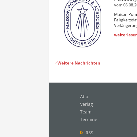
vom 06.08.2
Maison Pomm
Fälligkeitsd
Verlängerung
weiterlese
Weitere Nachrichten
Abo
Verlag
Team
Termine
RSS