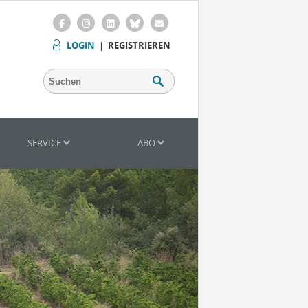
LOGIN
|
REGISTRIEREN
SERVICE
ABO
Mitarbeiter (m/w/d) Vinothek
Senior Brand Builder (m/w/d)