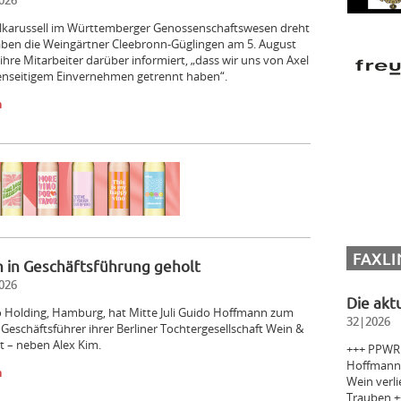
026
lkarussell im Württemberger Genossenschaftswesen dreht
aben die Weingärtner Cleebronn-Güglingen am 5. August
 ihre Mitarbeiter darüber informiert, „dass wir uns von Axel
genseitigem Einvernehmen getrennt haben“.
n
FAXLI
 in Geschäftsführung geholt
026
Die akt
 Holding, Hamburg, hat Mitte Juli Guido Hoffmann zum
32|2026
 Geschäftsführer ihrer Berliner Tochtergesellschaft Wein &
lt – neben Alex Kim.
+++ PPWR k
Hoffmann 
n
Wein verli
Trauben +