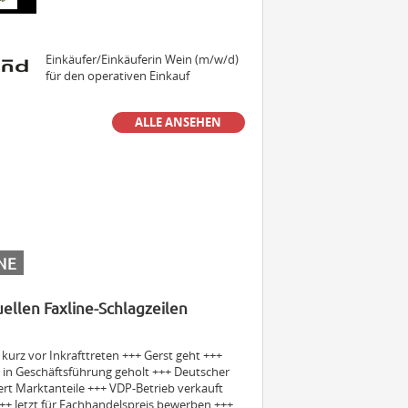
Einkäufer/Einkäuferin Wein (m/w/d)
für den operativen Einkauf
ALLE ANSEHEN
Senior Manager MarCom (Press &
PR) (m/w/d)
Sales Manager & Brand Ambassador
Premium Spirits (m/w/d)
NE
uellen Faxline-Schlagzeilen
Außendienstmitarbeiter Bayern
(m/w/d)
urz vor Inkrafttreten +++ Gerst geht +++
in Geschäftsführung geholt +++ Deutscher
ert Marktanteile +++ VDP-Betrieb verkauft
Volontär (m/w/d)
++ Jetzt für Fachhandelspreis bewerben +++