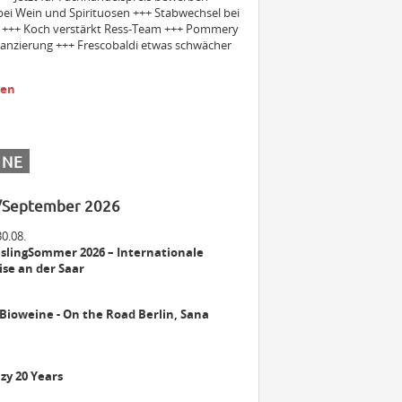
bei Wein und Spirituosen +++ Stabwechsel bei
+++ Koch verstärkt Ress-Team +++ Pommery
inanzierung +++ Frescobaldi etwas schwächer
Einkäuferin/Einkäufer Wein (m/w/d)
für den operativen Einkauf
sen
Bezirksleiter / Handelsagentur
(m/w/d) Gebiet Württemberg
INE
/September 2026
Winzer m/w/d
30.08.
slingSommer 2026 – Internationale
se an der Saar
Mitarbeiter (m/w/d) Vinothek
 Bioweine - On the Road Berlin, Sana
zy 20 Years
Senior Brand Builder (m/w/d)