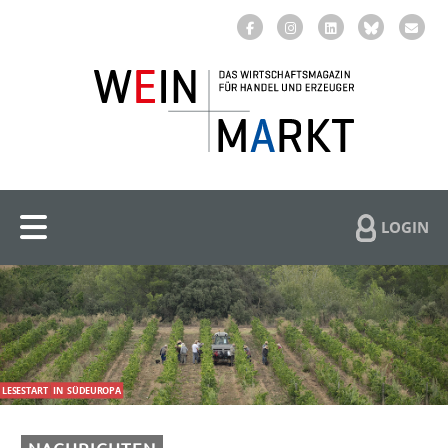
LOGIN
LESESTART
IN
SÜDEUROPA