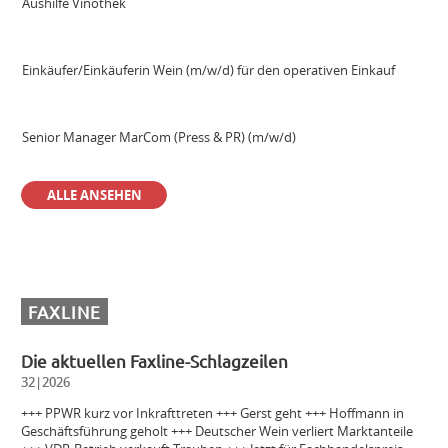
Aushilfe Vinothek
Einkäufer/Einkäuferin Wein (m/w/d) für den operativen Einkauf
Senior Manager MarCom (Press & PR) (m/w/d)
ALLE ANSEHEN
Sales Manager & Brand Ambassador Premium Spirits (m/w/d)
Außendienstmitarbeiter Bayern (m/w/d)
FAXLINE
Volontär (m/w/d)
Die aktuellen Faxline-Schlagzeilen
32|2026
Einkäuferin/Einkäufer Wein (m/w/d) für den operativen Einkauf
+++ PPWR kurz vor Inkrafttreten +++ Gerst geht +++ Hoffmann in
Geschäftsführung geholt +++ Deutscher Wein verliert Marktanteile