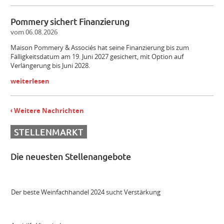
Pommery sichert Finanzierung
Mitarbeiter (m/w/d) Vinothek
vom 06.08.2026
Maison Pommery & Associés hat seine Finanzierung bis zum
Fälligkeitsdatum am 19. Juni 2027 gesichert, mit Option auf
Senior Brand Builder (m/w/d)
Verlängerung bis Juni 2028.
weiterlesen
Maschinist Weinbau/Landwirt (m/w/d)
Weitere Nachrichten
Landmaschinenmechatroniker Weinbau (m/w/d)
STELLENMARKT
Die neuesten Stellenangebote
Gebietsverkaufsleiter WEST (m/w/d)
Der beste Weinfachhandel 2024 sucht Verstärkung