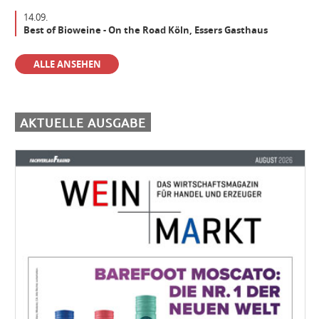
14.09.
Best of Bioweine - On the Road Köln, Essers Gasthaus
Der beste Weinfachhandel 2024 sucht Verstärkung
ALLE ANSEHEN
Aushilfe Vinothek
AKTUELLE AUSGABE
Einkäufer/Einkäuferin Wein (m/w/d) für den operativen Einkauf