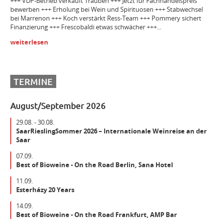
+++ VDP-Betrieb verkauft Trauben +++ Jetzt für Fachhandelspreis
bewerben +++ Erholung bei Wein und Spirituosen +++ Stabwechsel
Bezirksleiter / Handelsagentur (m/w/d) Gebiet Württemberg
bei Marrenon +++ Koch verstärkt Ress-Team +++ Pommery sichert
Finanzierung +++ Frescobaldi etwas schwächer +++...
weiterlesen
Winzer m/w/d
Mitarbeiter (m/w/d) Vinothek
TERMINE
August/September 2026
Senior Brand Builder (m/w/d)
29.08. - 30.08.
SaarRieslingSommer 2026 – Internationale Weinreise an der
Saar
Maschinist Weinbau/Landwirt (m/w/d)
07.09.
Best of Bioweine - On the Road Berlin, Sana Hotel
Landmaschinenmechatroniker Weinbau (m/w/d)
11.09.
Esterházy 20 Years
14.09.
Gebietsverkaufsleiter WEST (m/w/d)
Best of Bioweine - On the Road Frankfurt, AMP Bar