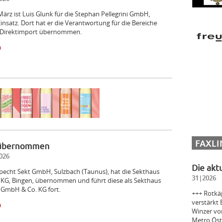
März ist Luis Glunk für die Stephan Pellegrini GmbH,
insatz. Dort hat er die Verantwortung für die Bereiche
 Direktimport übernommen.
n
FAXLI
 übernommen
026
Die akt
pecht Sekt GmbH, Sulzbach (Taunus), hat die Sekthaus
31|2026
 KG, Bingen, übernommen und führt diese als Sekthaus
 GmbH & Co. KG fort.
+++ Rotkäp
verstärkt
n
Winzer vo
Metro Öst