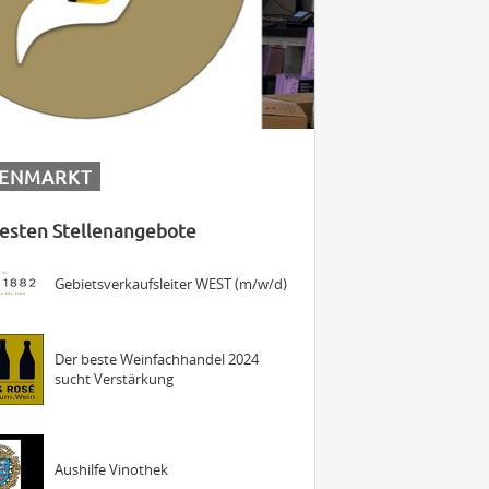
Maschinist Weinbau/Landwirt
JUNGE
PFALZ
(m/w/d)
Landmaschinenmechatroniker
LENMARKT
Weinbau (m/w/d)
esten Stellenangebote
Gebietsverkaufsleiter WEST (m/w/d)
Der beste Weinfachhandel 2024
sucht Verstärkung
Aushilfe Vinothek