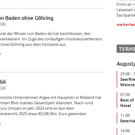
Form an +
Lesestart 
Sacripante
on Baden ohne Göhring
026
weiterle
srat der Winzer von Baden eG hat beschlossen, den
verkleinern. Im Zuge des vorläufigen Insolvenzverfahrens
tthias Göhring aus dem Vorstand aus.
TERM
n
August
29.08. - 
SaarRie
bil
Weinrei
026
07.09.
ienische Unternehmen Argea mit Hauptsitz in Mailand hat
Best of
ersten Blick stabiles Gesamtjahr bilanziert. Nach rund
Hotel
Euro Umsatz im Jahr 2024 sind es laut dem
itsbericht 2025 etwa 452,86 Mio. Euro geworden.
11.09.
Esterhá
n
14.09.