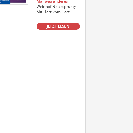
Mal was anderes
Weinhof Nettesprung:
Mit Herz vom Harz
Einkäufer/Einkäuferin Wein (m/w/d)
für den operativen Einkauf
JETZT LESEN