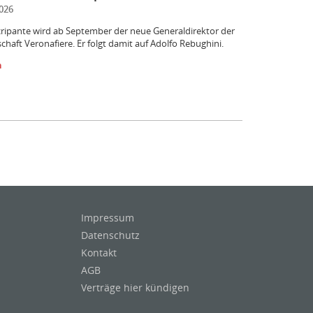
026
ripante wird ab September der neue Generaldirektor der
chaft Veronafiere. Er folgt damit auf Adolfo Rebughini.
n
Impressum
Datenschutz
Kontakt
AGB
Verträge hier kündigen