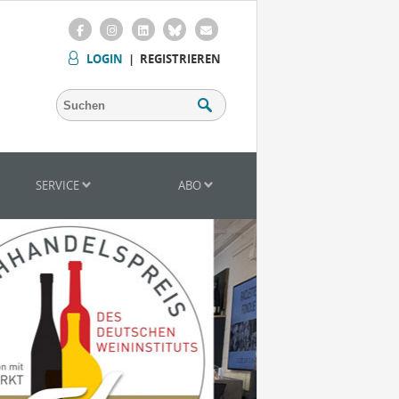
LOGIN
|
REGISTRIEREN
SERVICE
ABO
Mitarbeiter (m/w/d) Vinothek
Senior Brand Builder (m/w/d)