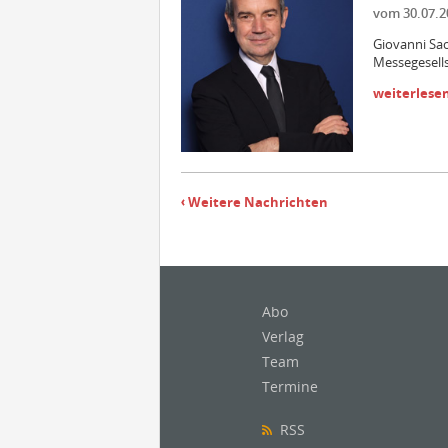
vom 30.07.2
Giovanni Sac
Messegesells
weiterlese
Weitere Nachrichten
Abo
Verlag
Team
Termine
RSS