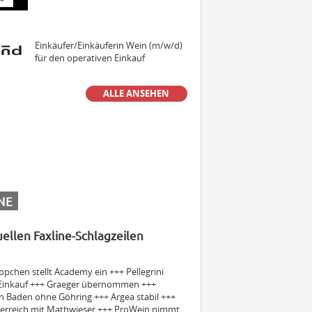
Einkäufer/Einkäuferin Wein (m/w/d)
für den operativen Einkauf
ALLE ANSEHEN
Senior Manager MarCom (Press &
PR) (m/w/d)
Sales Manager & Brand Ambassador
Premium Spirits (m/w/d)
NE
uellen Faxline-Schlagzeilen
Außendienstmitarbeiter Bayern
(m/w/d)
pchen stellt Academy ein +++ Pellegrini
 Einkauf +++ Graeger übernommen +++
n Baden ohne Göhring +++ Argea stabil +++
Volontär (m/w/d)
erreich mit Mathwieser +++ ProWein nimmt