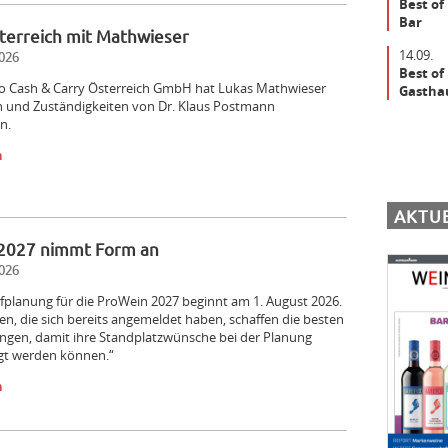
Best of
Bar
terreich mit Mathwieser
14.09.
026
Best of
ro Cash & Carry Österreich GmbH hat Lukas Mathwieser
Gastha
n und Zuständigkeiten von Dr. Klaus Postmann
n.
n
AKTU
2027 nimmt Form an
026
fplanung für die ProWein 2027 beginnt am 1. August 2026.
, die sich bereits angemeldet haben, schaffen die besten
ngen, damit ihre Standplatzwünsche bei der Planung
igt werden können.“
n