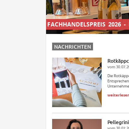
FACHHANDELSPREIS
2026
-
NACHRICHTEN
Rotkäppc
vom 30.07.2
Die Rotkäpp
Entsprechen
Unternehme
weiterlese
Pellegrin
vom 30.07.2