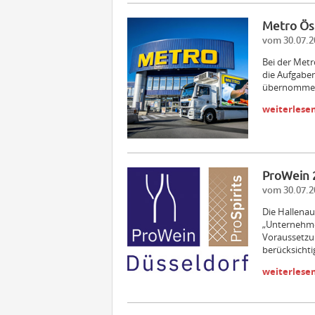
Metro Ös
vom 30.07.2
Bei der Met
die Aufgabe
übernomme
weiterlese
ProWein 
vom 30.07.2
Die Hallenau
„Unternehmen
Voraussetzu
berücksicht
weiterlese