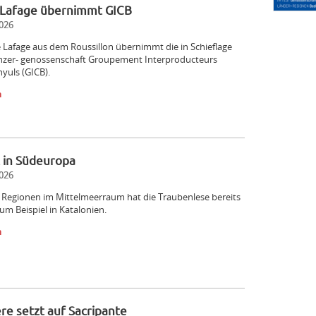
Lafage übernimmt GICB
026
Lafage aus dem Roussillon übernimmt die in Schieflage
nzer- genossenschaft Groupement Interproducteurs
nyuls (GICB).
n
 in Südeuropa
026
 Regionen im Mittelmeerraum hat die Traubenlese bereits
m Beispiel in Katalonien.
n
re setzt auf Sacripante