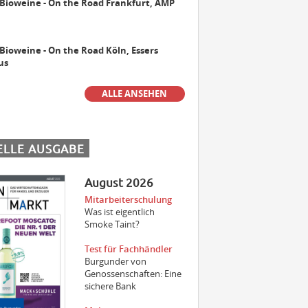
 Bioweine - On the Road Frankfurt, AMP
Maschinist Weinbau/Landwirt
(m/w/d)
 Bioweine - On the Road Köln, Essers
us
ALLE ANSEHEN
Landmaschinenmechatroniker
Weinbau (m/w/d)
ELLE AUSGABE
Gebietsverkaufsleiter WEST (m/w/d)
August 2026
Mitarbeiterschulung
Was ist eigentlich
Der beste Weinfachhandel 2024
Smoke Taint?
sucht Verstärkung
Test für Fachhändler
Burgunder von
Genossenschaften: Eine
sichere Bank
Aushilfe Vinothek