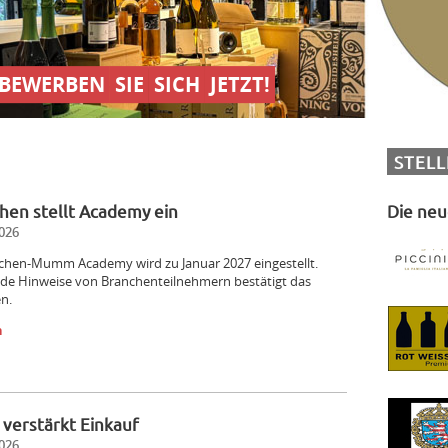
BEWERBEN
SIE
SICH
JETZT!
STEL
hen stellt Academy ein
Die neu
026
chen-Mumm Academy wird zu Januar 2027 eingestellt.
de Hinweise von Branchenteilnehmern bestätigt das
n.
n
i verstärkt Einkauf
026