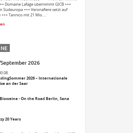
++ Domaine Lafage übernimmt GICB +++
in Südeuropa +++ Veronafiere setzt auf
 +++ Tannico mit 21 Mio....
Einkäuferin/Einkäufer Wein (m/w/d)
sen
für den operativen Einkauf
Bezirksleiter / Handelsagentur
INE
(m/w/d) Gebiet Württemberg
/September 2026
Winzer m/w/d
30.08.
slingSommer 2026 – Internationale
se an der Saar
Mitarbeiter (m/w/d) Vinothek
 Bioweine - On the Road Berlin, Sana
zy 20 Years
Senior Brand Builder (m/w/d)