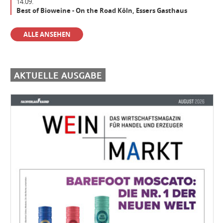
14.09.
Best of Bioweine - On the Road Köln, Essers Gasthaus
Der beste Weinfachhandel 2024 sucht Verstärkung
ALLE ANSEHEN
Aushilfe Vinothek
AKTUELLE AUSGABE
Einkäufer/Einkäuferin Wein (m/w/d) für den operativen Einkauf