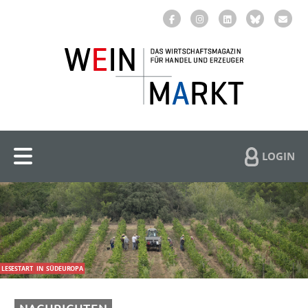
LOGIN
LESESTART
IN
SÜDEUROPA