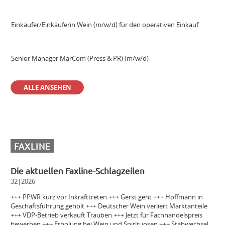
Einkäufer/Einkäuferin Wein (m/w/d) für den operativen Einkauf
Senior Manager MarCom (Press & PR) (m/w/d)
ALLE ANSEHEN
Sales Manager & Brand Ambassador Premium Spirits (m/w/d)
Außendienstmitarbeiter Bayern (m/w/d)
FAXLINE
Volontär (m/w/d)
Die aktuellen Faxline-Schlagzeilen
32|2026
Einkäuferin/Einkäufer Wein (m/w/d) für den operativen Einkauf
+++ PPWR kurz vor Inkrafttreten +++ Gerst geht +++ Hoffmann in
Geschäftsführung geholt +++ Deutscher Wein verliert Marktanteile
+++ VDP-Betrieb verkauft Trauben +++ Jetzt für Fachhandelspreis
bewerben +++ Erholung bei Wein und Spirituosen +++ Stabwechsel