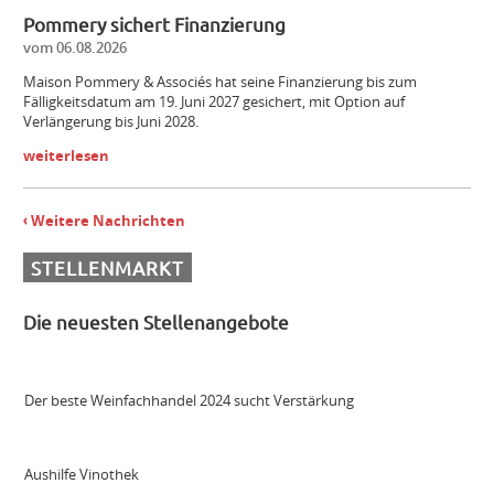
Pommery sichert Finanzierung
Mitarbeiter (m/w/d) Vinothek
vom 06.08.2026
Maison Pommery & Associés hat seine Finanzierung bis zum
Fälligkeitsdatum am 19. Juni 2027 gesichert, mit Option auf
Senior Brand Builder (m/w/d)
Verlängerung bis Juni 2028.
weiterlesen
Maschinist Weinbau/Landwirt (m/w/d)
Weitere Nachrichten
Landmaschinenmechatroniker Weinbau (m/w/d)
STELLENMARKT
Die neuesten Stellenangebote
Gebietsverkaufsleiter WEST (m/w/d)
Der beste Weinfachhandel 2024 sucht Verstärkung
Aushilfe Vinothek