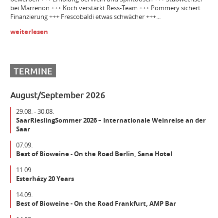
Bezirksleiter / Handelsagentur (m/w/d) Gebiet Württemberg
bei Marrenon +++ Koch verstärkt Ress-Team +++ Pommery sichert
Finanzierung +++ Frescobaldi etwas schwächer +++...
weiterlesen
Winzer m/w/d
Mitarbeiter (m/w/d) Vinothek
TERMINE
August/September 2026
Senior Brand Builder (m/w/d)
29.08. - 30.08.
SaarRieslingSommer 2026 – Internationale Weinreise an der
Saar
Maschinist Weinbau/Landwirt (m/w/d)
07.09.
Best of Bioweine - On the Road Berlin, Sana Hotel
Landmaschinenmechatroniker Weinbau (m/w/d)
11.09.
Esterházy 20 Years
14.09.
Gebietsverkaufsleiter WEST (m/w/d)
Best of Bioweine - On the Road Frankfurt, AMP Bar